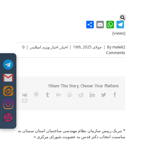
.
Share
WhatsApp
Email
Telegram
[views]
malek2
By
|
جولای 19th, 2025
|
اخبار
,
اخبار ویژه
,
اسلایدر
|
0
Comments
Share This Story, Choose Your Platform!
Skip
Vk
Pinterest
Tumblr
Google+
Whatsapp
Reddit
LinkedIn
Twitter
Facebook
to
Email
content
* تبریک رییس سازمان نظام مهندسی ساختمان استان سمنان به
مناسبت انتخاب دکتر قدس به عضویت شورای مرکزی
»