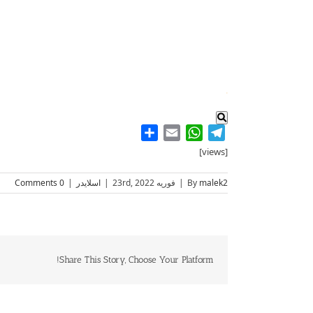
.
Share
WhatsApp
Email
Telegram
[views]
malek2
By
|
فوریه 23rd, 2022
|
اسلایدر
|
0 Comments
Share This Story, Choose Your Platform!