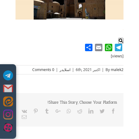
.
Share
WhatsApp
Email
Telegram
[views]
malek2
By
|
اکتبر 6th, 2021
|
اسلایدر
|
0 Comments
Share This Story, Choose Your Platform!
Skip
to
Vk
Pinterest
Tumblr
Google+
Whatsapp
Reddit
LinkedIn
Twitter
Facebook
content
Email