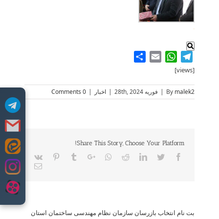
.
Share
WhatsApp
Email
Telegram
[views]
malek2
By
|
فوریه 28th, 2024
|
اخبار
|
0 Comments
Share This Story, Choose Your Platform!
Skip
Vk
Pinterest
Tumblr
Google+
Whatsapp
Reddit
LinkedIn
Twitter
Facebook
to
Email
content
بت­ نام انتخاب بازرسان سازمان نظام مهندسی ساختمان استان