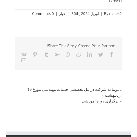
[views]
malek2
By
|
آوریل 30th, 2024
|
اخبار
|
0 Comments
Share This Story, Choose Your Platform!
Vk
Pinterest
Tumblr
Google+
Whatsapp
Reddit
LinkedIn
Twitter
Facebook
Email
دعوتنامه شرکت در پنل تخصصی خدمات مهندسی مورخ 19
اردیبهشت
»
«
برگزاری دوره آموزشی