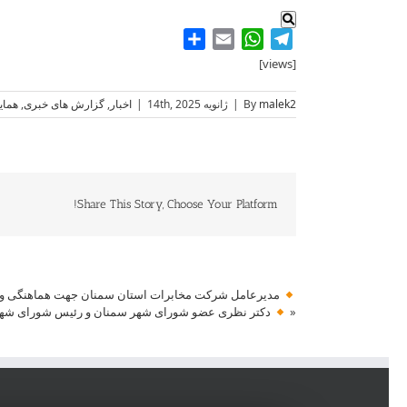
Share
WhatsApp
Email
Telegram
[views]
malek2
By
|
ژانویه 14th, 2025
|
اخبار
,
گزارش های خبری
,
همای
Share This Story, Choose Your Platform!
مدیرعامل شرکت مخابرات استان سمنان جهت هماهنگی و
«
دکتر نظری عضو شورای شهر سمنان و رئیس شورای شهر