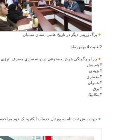
برگ زرینی دیگر در تاریخ علمی استان سمنان
2لغایت 4 بهمن ماه
چرا و چگونگی هوش مصنوعی دربهینه سازی مصرف انرژی د
#همایش
#بزودی
#معماری
#عمران
#برق
#مکانیک
جهت پیش ثبت نام به پورتال خدمات الکترونیک خود مراجعه ن