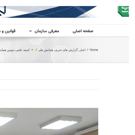
صفحه اصلی
معرفی سازمان
قوانین و 
Home
/
اخبار
,
گزارش های خبری
,
همایش ملی
/
کمیته علمی دومین همایش
View
Larger
Image