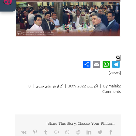
.
Share
WhatsApp
Email
Telegram
[views]
malek2
By
|
آگوست 30th, 2022
|
گزارش های خبری
|
0
Comments
Share This Story, Choose Your Platform!
Vk
Pinterest
Tumblr
Google+
Whatsapp
Reddit
LinkedIn
Twitter
Facebook