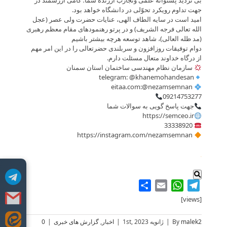
بی تردید پشتوانه علمی وتجارب ارزنده شما؛ گامی ارزشمند در
جهت تداوم رویکرد تحوّلی در دانشگاه خواهد بود.
امید است در سایه الطاف الهی، عنایات حضرت ولی عصر (عجل
الله تعالی فرجه الشریف) و در پرتو رهنمود‌های مقام معظم رهبری
(مد ظله العالی)، شاهد توسعه هرچه بیشتر باشیم
دوام توفیقات روزافزون و سربلندی حضرتعالی را در این امر مهم
از درگاه خداوند متعال مسئلت دارم.
سازمان نظام مهندسی ساختمان استان سمنان
telegram: @khanemohandesan
eitaa.com:@nezamsemnan
09214753277
جهت پاسخ گویی به سوالات شما
https://semceo.ir
33338920
https://instagram.com/nezamsemnan
.
Share
WhatsApp
Email
Telegram
[views]
malek2
By
|
ژانویه 1st, 2023
|
اخبار
,
گزارش های خبری
|
0
Skip