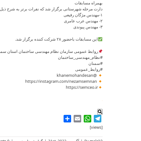
بهمراه مسابقات
دارت مرحله شهرستانی برگزار شد که نفرات برتر به شرح ذیل 
۱-مهندس مژگان رفیعی
۲- مهندس عرب عامری
۳- مهندس پیوندی
این مسابقات باحضور ۲۸ شرکت کننده برگزار شد.
روابط عمومی سازمان نظام مهندسی ساختمان استان سمنا
#نظام_مهندسی_ساختمان
#سمنان
#روابط_عمومی
@khanemohandesan
https://instagram.com/nezamsemnan
https://semceo.ir
.
Share
WhatsApp
Email
Telegram
[views]