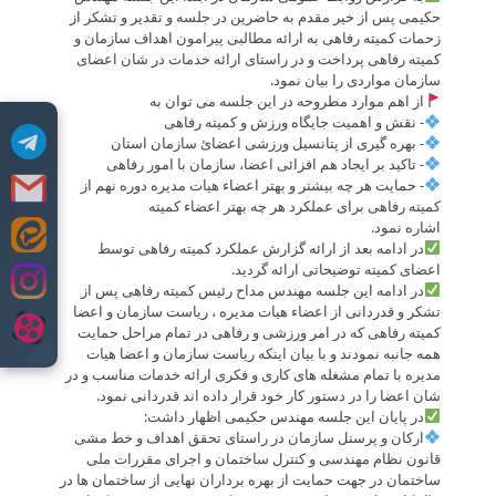
حکیمی پس از خیر مقدم به حاضرین در جلسه و تقدیر و تشکر از
زحمات کمیته رفاهی به ارائه مطالبی پیرامون اهداف سازمان و
کمیته رفاهی پرداخت و در راستای ارائه خدمات در شان اعضای
سازمان مواردی را بیان نمود.
از اهم موارد مطروحه در این جلسه می توان به
- نقش و اهمیت جایگاه ورزش و کمیته رفاهی
- بهره گیری از پتانسیل ورزشی اعضائ سازمان استان
- تاکید بر ایجاد هم افزائی اعضا، سازمان با امور رفاهی
- حمایت هر چه بیشتر و بهتر اعضاء هیات مدیره دوره نهم از
کمیته رفاهی برای عملکرد هر چه بهتر اعضاء کمیته
اشاره نمود.
Skip
در ادامه بعد از ارائه گزارش عملکرد کمیته رفاهی توسط
to
اعضای کمیته توضیحاتی ارائه گردید.
content
در ادامه این جلسه مهندس مداح رئیس کمیته رفاهی پس از
تشکر و قدردانی از اعضاء هیات مدیره ، ریاست سازمان و اعضا
کمیته رفاهی که در امر ورزشی و رفاهی در تمام مراحل حمایت
همه جانبه نمودند و با بیان اینکه ریاست سازمان و اعضا هیات
مدیره با تمام مشغله های کاری و فکری ارائه خدمات مناسب و در
شان اعضا را در دستور کار خود قرار داده اند قدردانی نمود.
در پایان این جلسه مهندس حکیمی اظهار داشت:
ارکان و پرسنل سازمان در راستای تحقق اهداف و خط مشی
قانون نظام مهندسی و کنترل ساختمان و اجرای مقررات ملی
ساختمان در جهت حمایت از بهره برداران نهایی از ساختمان ها در