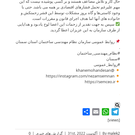
حال کار و تلاش مضاعف هستند و بر کسی پوشیده نیست که این
مهم علیرغم تحمل فشارهای اقتصادی بر همه می باشد. حتی با
وجود کاستی‌ها و گاه بروز مشکلات توسط این قشر زحمتکش و
خانواده های آنها اما هدف اجرای قانون و مقررات است.
سپس به جهت تقدیر از زحمات این اعضا لوح یادبود و هدایایی
از طرف سازمان به این عزیزان اعطا گردید.
روابط عمومی سازمان نظام مهندسی ساختمان استان سمنان
.
#نظام_مهندسی_ساختمان
#سمنان
#روابط_عمومی
@khanemohandesan
https://instagram.com/nezamsemnan
https://semceo.ir
.
Share
WhatsApp
Email
Telegram
[views]
malek2
By
|
آگوست 31st, 2022
|
گزارش های خبری
|
0