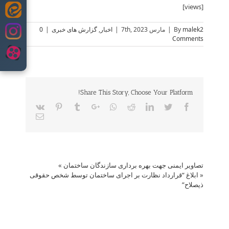
[views]
Skip
to
malek2
By
|
مارس 7th, 2023
|
اخبار
,
گزارش های خبری
|
0
content
Comments
Share This Story, Choose Your Platform!
Vk
Pinterest
Tumblr
Google+
Whatsapp
Reddit
LinkedIn
Twitter
Facebook
Email
تصاویر ایمنی جهت بهره برداری سازندگان ساختمان
»
«
ابلاغ “قرارداد نظارت بر اجرای ساختمان توسط شخص حقوقی
ذیصلاح”