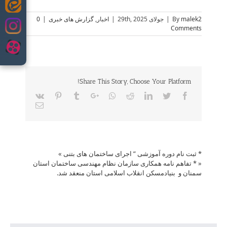
Skip
to
malek2
By
|
جولای 29th, 2025
|
اخبار
,
گزارش های خبری
|
0
content
Comments
Share This Story, Choose Your Platform!
Vk
Pinterest
Tumblr
Google+
Whatsapp
Reddit
LinkedIn
Twitter
Facebook
Email
* ثبت نام دوره آموزشی ” اجرای ساختمان های بتنی
»
«
* تفاهم نامه همکاری سازمان نظام مهندسی ساختمان استان
سمنان و بنیادمسکن انقلاب اسلامی استان منعقد شد.