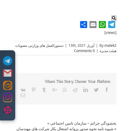
.
Share
WhatsApp
Email
Telegram
[views]
malek2
By
|
آوریل 13th, 2021
|
دستورالعمل های وزارتی
,
مصوبات
هیئت مدیره
|
0 Comments
Share This Story, Choose Your Platform!
Skip
Vk
Pinterest
Tumblr
Google+
Whatsapp
Reddit
LinkedIn
Twitter
Facebook
to
Email
content
بخشودگی جرائم – سازمان تامین اجتماعی
»
«
شیوه نامه نحوه صدور پروانه اشتغال بکار شرکت های مهندسان