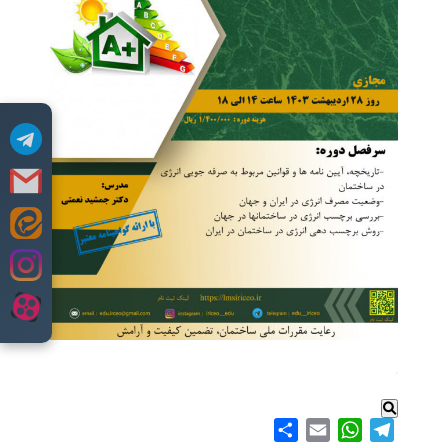
Skip
to
content
.
Share
WhatsApp
Email
Telegram