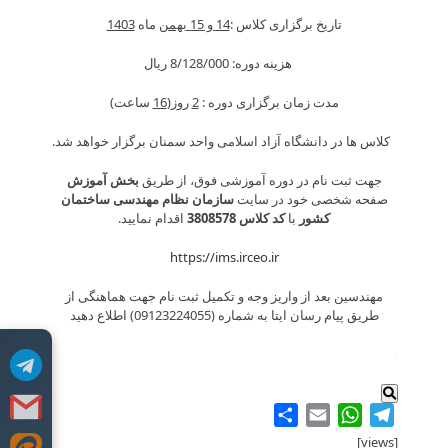
تاریخ برگزاری کلاس :
14 و 15 بهمن
ماه
1403
هزینه دوره: 8/128/000 ريال
مدت زمان برگزاری دوره :
2
روز(
16
ساعت)
کلاس ها در دانشگاه آزاد اسلامی واحد سمنان برگزار خواهد شد.
جهت ثبت نام در دوره آموزشی فوق، از طریق
بخش آموزش
صفحه شخصی خود در سایت
سازمان نظام مهندسی ساختمان
کشور
با
کد کلاس 38085
78
اقدام نمایید.
https://ims.irceo.ir
مهندسین بعد از واریز وجه و تکمیل ثبت نام جهت هماهنگی از
طریق پیام رسان ایتا به شماره (09123224055) اطلاع دهید
.
Share
WhatsApp
Email
Telegram
[views]