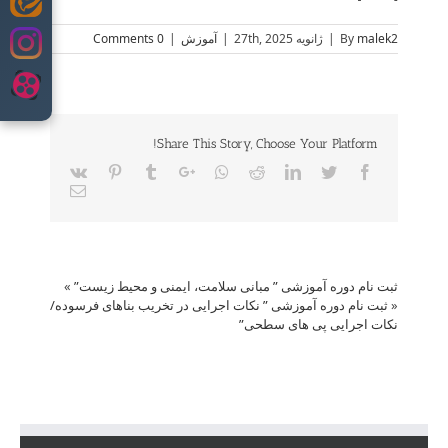
Skip
to
malek2
By
|
ژانویه 27th, 2025
|
آموزش
|
0 Comments
content
Share This Story, Choose Your Platform!
Vk
Pinterest
Tumblr
Google+
Whatsapp
Reddit
LinkedIn
Twitter
Facebook
Email
ثبت نام دوره آموزشی ” مبانی سلامت، ایمنی و محیط زیست”
»
«
ثبت نام دوره آموزشی ” نکات اجرایی در تخریب بناهای فرسوده/
نکات اجرایی پی های سطحی”