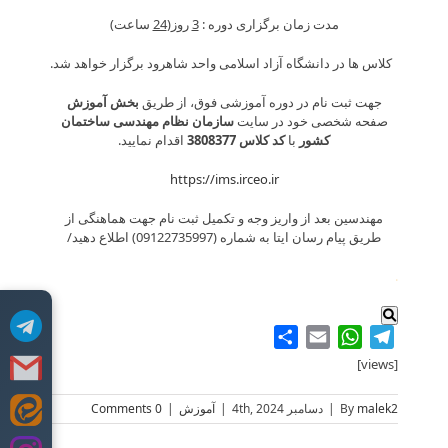
مدت زمان برگزاری دوره :
3
روز(
24
ساعت)
کلاس ها در دانشگاه آزاد اسلامی واحد شاهرود برگزار خواهد شد.
جهت ثبت نام در دوره آموزشی فوق، از طریق
بخش آموزش
صفحه شخصی خود در سایت
سازمان نظام مهندسی ساختمان
کشور
با
کد کلاس 3808377
اقدام نمایید.
https://ims.irceo.ir
مهندسین بعد از واریز وجه و تکمیل ثبت نام جهت هماهنگی از
طریق پیام رسان ایتا به شماره (09122735997) اطلاع دهید/
.
Share
WhatsApp
Email
Telegram
[views]
malek2
By
|
دسامبر 4th, 2024
|
آموزش
|
0 Comments
Skip
to