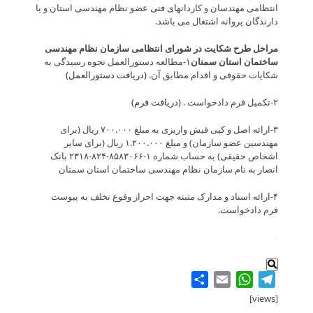
انتظامی مهندسان و کاردانهای فنی عضو نظام مهندسی استان و یا
دارندگان پروانه اشتغال می باشد.
مراحل طرح شکایت در شورای انتظامی سازمان نظام مهندسی
ساختمان استان سمنان
۱-مطالعه دستورالعمل نحوه رسیدگی به
شکایات حقوقی و اقدام مطابق آن.
(دریافت دستورالعمل)
۲-تکمیل فرم دادخواست .
(دریافت فرم)
۳-ارائه اصل و کپی فیش واریزی به مبلغ ۷۰۰.۰۰۰ ریال (برای
مهندسین عضو سازمان) و مبلغ ۱.۲۰۰.۰۰۰ ریال (برای سایر
اشخاص حقیقی) به حساب شماره ۱-۸۵۸۳۰۶۶-۸۲۴-۲۳۱۸ بانک
انصار به نام سازمان نظام مهندسی ساختمان استان سمنان
۴-ارائه اسناد و مدارک مثبته جهت احراز وقوع تخلف به پیوست
فرم دادخواست.
.
Share
WhatsApp
Email
Telegram
[views]