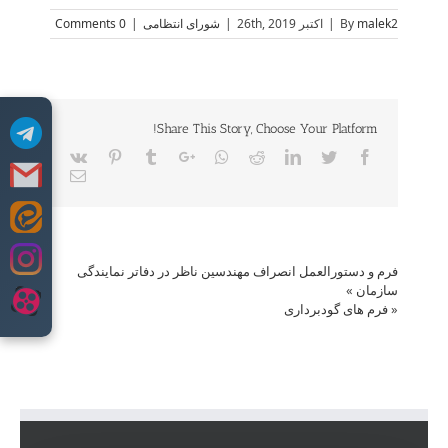
malek2
By
|
اکتبر 26th, 2019
|
شورای انتظامی
|
0 Comments
Share This Story, Choose Your Platform!
Vk
Pinterest
Tumblr
Google+
Whatsapp
Reddit
LinkedIn
Twitter
Facebook
Email
Skip
to
content
فرم و دستورالعمل انصراف مهندسین ناظر در دفاتر نمایندگی
سازمان
»
«
فرم های گودبرداری