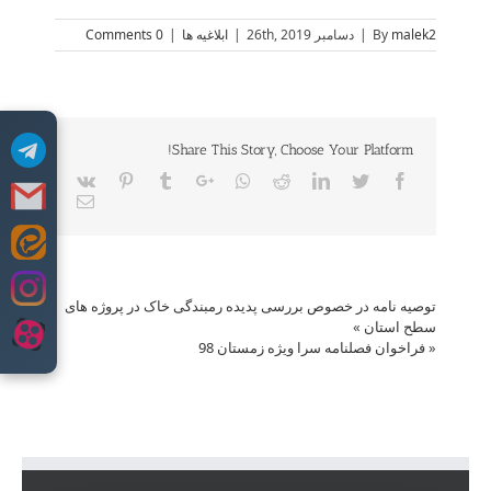
malek2
By
|
دسامبر 26th, 2019
|
ابلاغیه ها
|
0 Comments
Share This Story, Choose Your Platform!
Vk
Pinterest
Tumblr
Google+
Whatsapp
Reddit
LinkedIn
Twitter
Facebook
Email
Skip
to
content
توصیه نامه در‌ خصوص بررسی پدیده رمبندگی خاک در پروژه های
سطح استان
»
«
فراخوان فصلنامه سرا ویژه زمستان 98