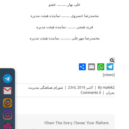
علی بهار ………. عضو
محمدرضا خسروی ……… نماینده هیئت مدیره
فرید همتی ……… نماینده هیئت مدیره
محمدرضا مهرعلی ……….. نماینده هیئت مدیره
.
Share
WhatsApp
Email
Telegram
[views]
malek2
By
|
اکتبر 23rd, 2019
|
شورای هماهنگی مدیریت
بحران
|
0 Comments
Skip
to
content
Share This Story, Choose Your Platform!