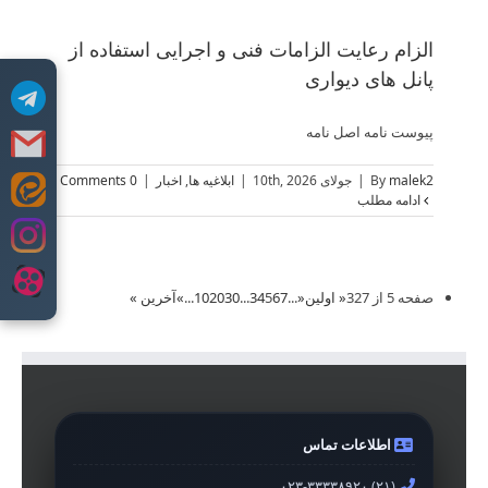
الزام رعایت الزامات فنی و اجرایی استفاده از
پانل های دیواری
پیوست نامه اصل نامه
malek2
By
|
جولای 10th, 2026
|
ابلاغیه ها
,
اخبار
|
0 Comments
Skip
ادامه مطلب
to
content
صفحه 5 از 327
« اولین
«
...
7
6
5
4
3
...
30
20
10
...
»
آخرین »
اطلاعات تماس
۰۲۳-۳۳۳۳۸۹۲۰ (۲۱)