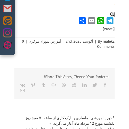
.
Share
WhatsApp
Email
Telegram
Skip
to
[views]
content
malek2
By
|
آگوست 2nd, 2025
|
آموزش شورای مرکزی
|
0
Comments
Share This Story, Choose Your Platform!
Vk
Pinterest
Tumblr
Google+
Whatsapp
Reddit
LinkedIn
Twitter
Facebook
Email
* دوره آموزشی نماسازی و نازک کاری از ساعت 8 صبح روز
یکشنبه مورخ 12 مرداد ماه آغاز می گردد.
»
«
* ثبت نام دوره آموزشی ” روش های ساخت فناوری های نوین