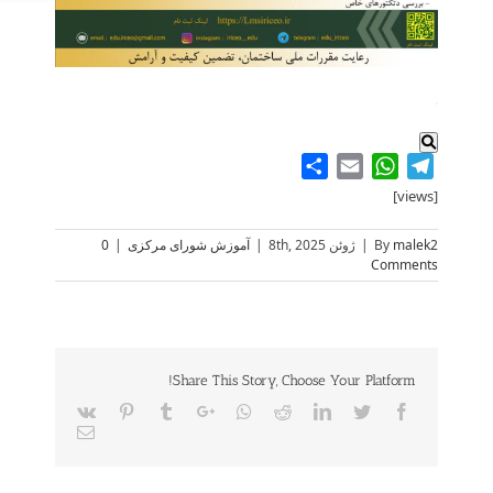
.
Share
WhatsApp
Email
Telegram
[views]
malek2
By
|
ژوئن 8th, 2025
|
آموزش شورای مرکزی
|
0
Comments
Share This Story, Choose Your Platform!
Vk
Pinterest
Tumblr
Google+
Whatsapp
Reddit
LinkedIn
Twitter
Facebook
Email