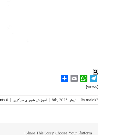
.
Share
WhatsApp
Email
Telegram
[views]
malek2
By
|
ژوئن 8th, 2025
|
آموزش شورای مرکزی
|
0 Comments
Share This Story, Choose Your Platform!