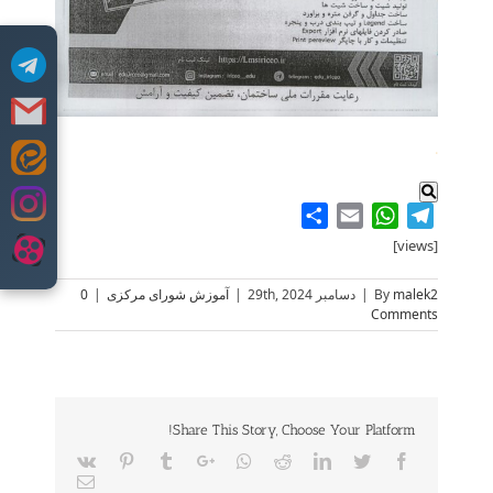
.
Skip
to
content
Share
WhatsApp
Email
Telegram
[views]
malek2
By
|
دسامبر 29th, 2024
|
آموزش شورای مرکزی
|
0
Comments
Share This Story, Choose Your Platform!
Vk
Pinterest
Tumblr
Google+
Whatsapp
Reddit
LinkedIn
Twitter
Facebook
Email