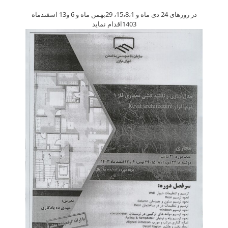
در روزهای 24 دی ماه و 15،8،1، 29بهمن ماه و 6 و13 اسفندماه
1403اقدام نماید