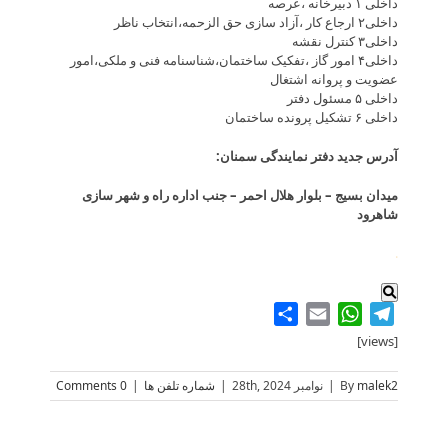
داخلی ۱ دبیرخانه ،عرصه
داخلی۲ ارجاع کار ،آزاد سازی حق الزحمه،انتخاب ناظر
داخلی۳ کنترل نقشه
داخلی۴ امور گاز ،تفکیک ساختمان،شناسنامه فنی و ملکی،امور
عضویت و پروانه اشتغال
داخلی ۵ مسئول دفتر
داخلی ۶ تشکیل پرونده ساختمان
آدرس جدید دفتر نمایندگی سمنان:
میدان بسیج – بلوار هلال احمر – جنب اداره راه و شهر سازی
شاهرود
.
Share
WhatsApp
Email
Telegram
[views]
malek2
By
|
نوامبر 28th, 2024
|
شماره تلفن ها
|
0 Comments