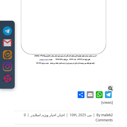
Skip
to
content
.
Share
WhatsApp
Email
Telegram
[views]
malek2
By
|
می 10th, 2025
|
اخبار
,
اخبار ویژه
,
اسلایدر
|
0
Comments