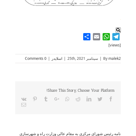
.
Share
WhatsApp
Email
Telegram
[views]
malek2
By
|
سپتامبر 25th, 2021
|
اسلایدر
|
0 Comments
Share This Story, Choose Your Platform!
Vk
Pinterest
Tumblr
Google+
Whatsapp
Reddit
LinkedIn
Twitter
Facebook
Email
نامه رئیس شورای مرکزی به مقام عالی وزارت راه و شهرسازی