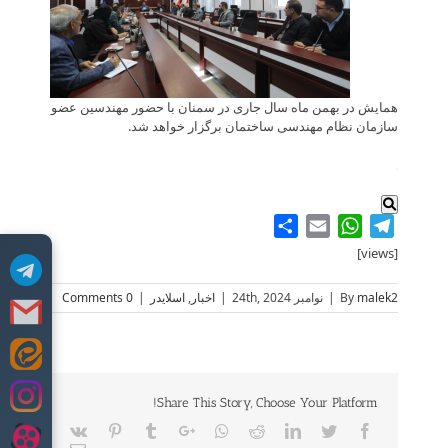
همایش در بهمن ماه سال جاری در سمنان با حضور مهندسین عضو
سازمان نظام مهندسی ساختمان برگزار خواهد شد.
.
Share
WhatsApp
Email
Telegram
[views]
malek2
By
|
نوامبر 24th, 2024
|
اخبار
,
اسلایدر
|
0 Comments
Skip
to
content
Share This Story, Choose Your Platform!
Vk
Pinterest
Tumblr
Google+
Whatsapp
Reddit
LinkedIn
Twitter
Facebook