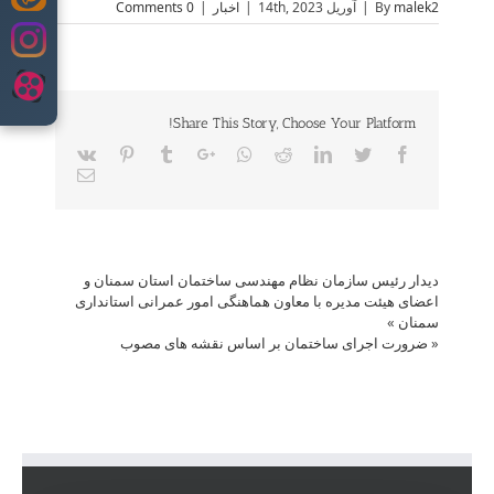
Skip
malek2
By
|
آوریل 14th, 2023
|
اخبار
|
0 Comments
to
content
Share This Story, Choose Your Platform!
Vk
Pinterest
Tumblr
Google+
Whatsapp
Reddit
LinkedIn
Twitter
Facebook
Email
دیدار رئیس سازمان نظام مهندسی ساختمان استان سمنان و
اعضای هیئت مدیره با معاون هماهنگی امور عمرانی استانداری
سمنان
»
«
ضرورت اجرای ساختمان بر اساس نقشه های مصوب