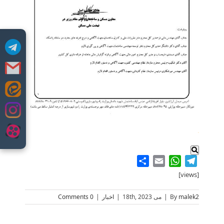
Skip
to
content
.
Share
WhatsApp
Email
Telegram
[views]
malek2
By
|
می 18th, 2023
|
اخبار
|
0 Comments