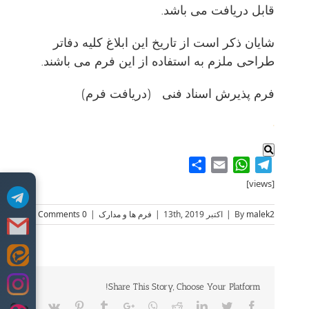
قابل دریافت می باشد.
شایان ذکر است از تاریخ این ابلاغ کلیه دفاتر
طراحی ملزم به استفاده از این فرم می باشند.
فرم پذیرش اسناد فنی
(دریافت فرم)
.
Share
WhatsApp
Email
Telegram
[views]
malek2
By
|
اکتبر 13th, 2019
|
فرم ها و مدارک
|
0 Comments
Skip
to
content
Share This Story, Choose Your Platform!
Vk
Pinterest
Tumblr
Google+
Whatsapp
Reddit
LinkedIn
Twitter
Facebook