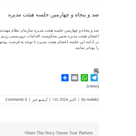
صد و پنجاه و چهارمین جلسه هیئت مدیره
صد و پنجاه و چهارمین جلسه هیئت مدیره سازمان نظام مهندس
اعضای هیئت مدیره ضمن محکومیت اقدامات تروریستی رژیم اشغا
در ادامه این جلسه اعضای هیئت مدیره با توجه به فرصت بوجود 
را پویاتر نمایند.
.
Share
WhatsApp
Email
Telegram
[views]
malek2
By
|
اکتبر 1st, 2024
|
آرشیو خبر
|
0 Comments
Share This Story, Choose Your Platform!